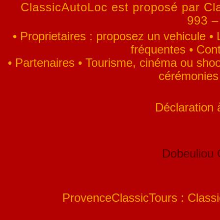
ClassicAutoLoc est proposé par Cla
993 –
•
Proprietaires : proposez un vehicule
•
fréquentes
•
Cont
•
Partenaires
•
Tourisme, cinéma ou shoo
cérémonies
Déclaration
Dobeuliou
ProvenceClassicTours : Classic