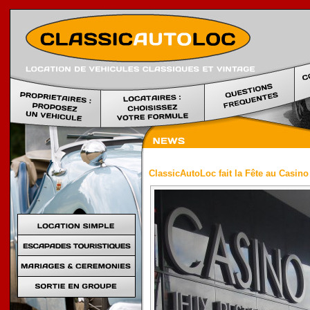
Location voi
ClassicAutoLoc fait la Fête au Casino 